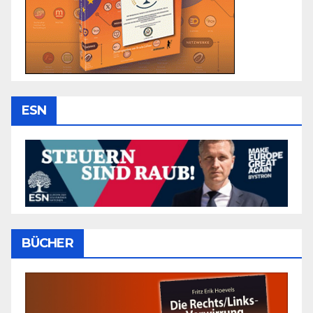
ESN
BÜCHER