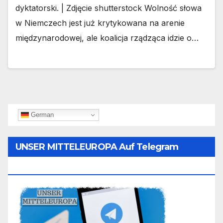
dyktatorski. | Zdjęcie shutterstock Wolność słowa
w Niemczech jest już krytykowana na arenie
międzynarodowej, ale koalicja rządząca idzie o…
German
UNSER MITTELEUROPA Auf Telegram
Folgen