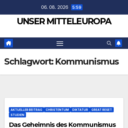
Zum
06. 08. 2026
5:59
Inhalt
UNSER MITTELEUROPA
springen
Schlagwort:
Kommunismus
AKTUELLER BEITRAG
CHRISTENTUM
DIKTATUR
GREAT RESET
STUDIEN
Das Geheimnis des Kommunismus