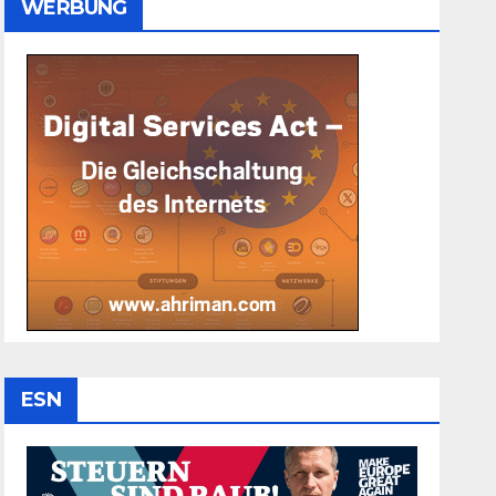
WERBUNG
ESN