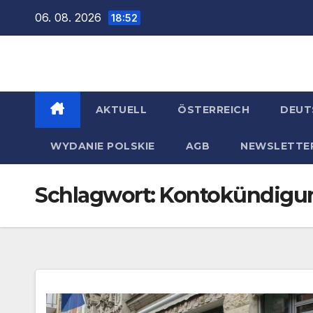
Zum
06. 08. 2026
18:52
Inhalt
springen
AKTUELL
ÖSTERREICH
DEUT
WYDANIE POLSKIE
AGB
NEWSLETTE
Schlagwort:
Kontokündigu