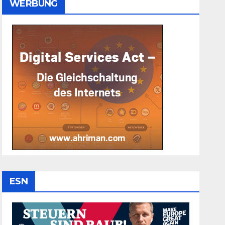
WERBUNG
ESN