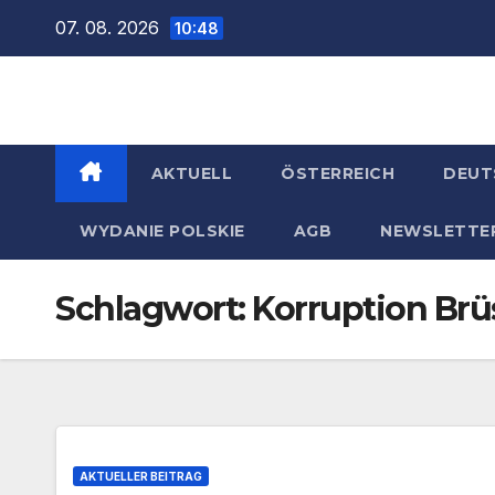
Zum
07. 08. 2026
10:48
Inhalt
springen
AKTUELL
ÖSTERREICH
DEUT
WYDANIE POLSKIE
AGB
NEWSLETTE
Schlagwort:
Korruption Brü
AKTUELLER BEITRAG