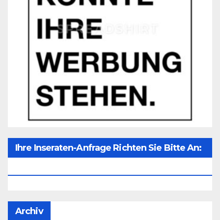
Ihre Inseraten-Anfrage Richten Sie Bitte An:
Office@unser-Mitteleuropa.net
Archiv