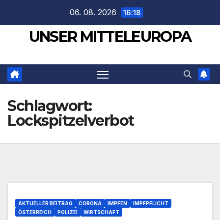
Zum
06. 08. 2026
16:18
Inhalt
UNSER MITTELEUROPA
springen
Schlagwort:
Lockspitzelverbot
AKTUELLER BEITRAG
CORONA
IMPFEN
IMPFPFLICHT
ÖSTERREICH
POLIZEI
WIRTSCHAFT