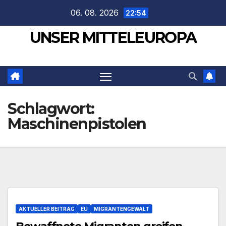
Zum
06. 08. 2026
22:54
Inhalt
UNSER MITTELEUROPA
springen
Schlagwort:
Maschinenpistolen
AKTUELLER BEITRAG
EU
MIGRANTENGEWALT