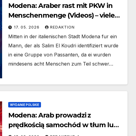
Modena: Araber rast mit PKW in
Menschenmenge (Videos) – viele
Schwerverletzte
17. 05. 2026
REDAKTION
Mitten in der italienischen Stadt Modena fur ein
Mann, der als Salim El Koudri identifiziert wurde
in eine Gruppe von Passanten, da ei wurden
mindesens acht Menschen zum Teil schwer…
WYDANIE POLSKIE
Modena: Arab prowadzi z
prędkością samochód w tłum ludzi
(filmy) – wielu ciężko rannych