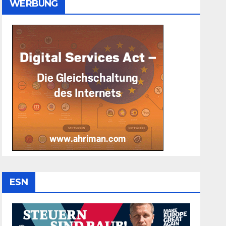
WERBUNG
ESN