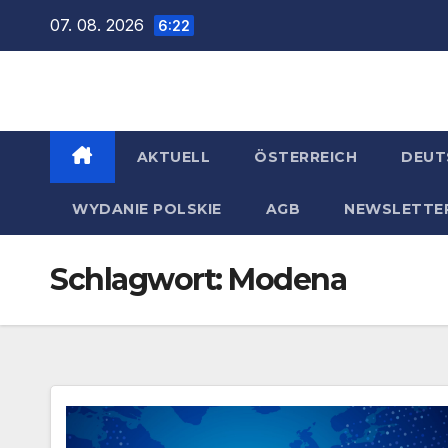
Zum
07. 08. 2026
6:22
Inhalt
springen
AKTUELL
ÖSTERREICH
DEUT
WYDANIE POLSKIE
AGB
NEWSLETTE
Schlagwort:
Modena