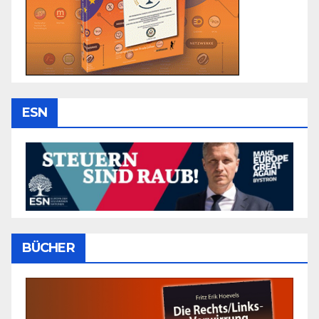
ESN
BÜCHER