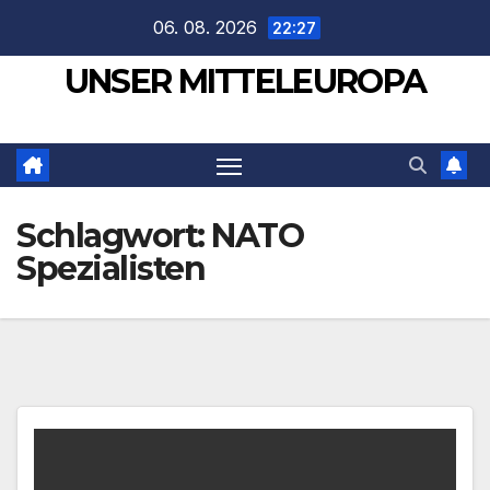
Zum
06. 08. 2026
22:27
Inhalt
UNSER MITTELEUROPA
springen
Schlagwort:
NATO
Spezialisten