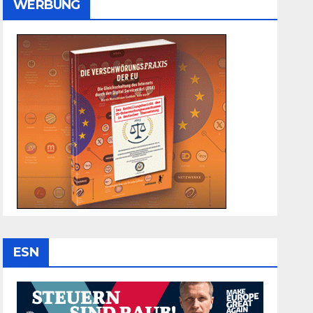
WERBUNG
ESN