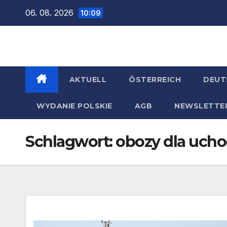
Zum
06. 08. 2026
10:09
Inhalt
springen
AKTUELL
ÖSTERREICH
DEUT
WYDANIE POLSKIE
AGB
NEWSLETTE
Schlagwort:
obozy dla uch