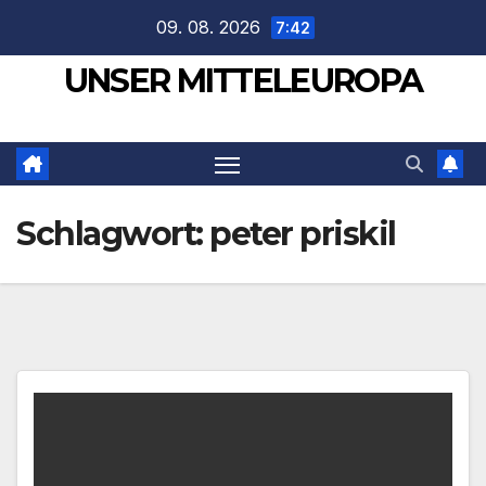
Zum
09. 08. 2026
7:42
Inhalt
UNSER MITTELEUROPA
springen
Schlagwort:
peter priskil