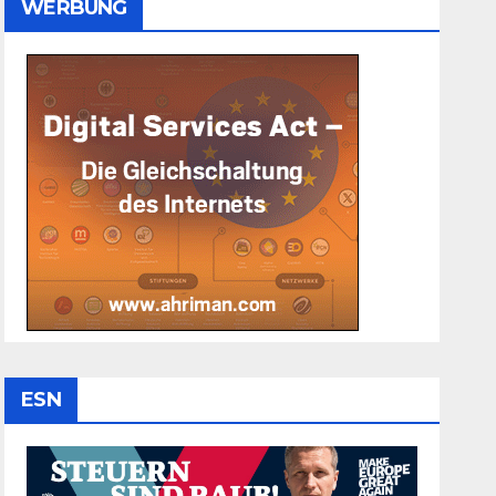
WERBUNG
ESN