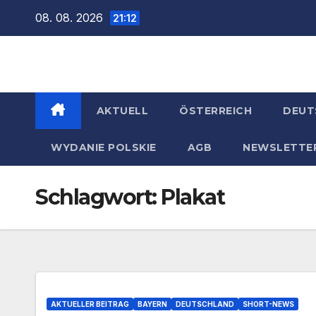
Zum
08. 08. 2026
21:12
Inhalt
springen
AKTUELL
ÖSTERREICH
DEUT
WYDANIE POLSKIE
AGB
NEWSLETTE
Schlagwort:
Plakat
AKTUELLER BEITRAG
BAYERN
DEUTSCHLAND
SHORT-NEWS