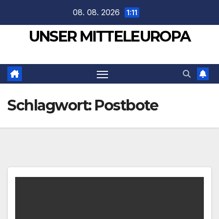
Zum
08. 08. 2026
1:11
Inhalt
UNSER MITTELEUROPA
springen
Schlagwort:
Postbote