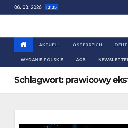
Zum
08. 08. 2026
10:05
Inhalt
springen
AKTUELL
ÖSTERREICH
DEUT
WYDANIE POLSKIE
AGB
NEWSLETTE
Schlagwort:
prawicowy eks