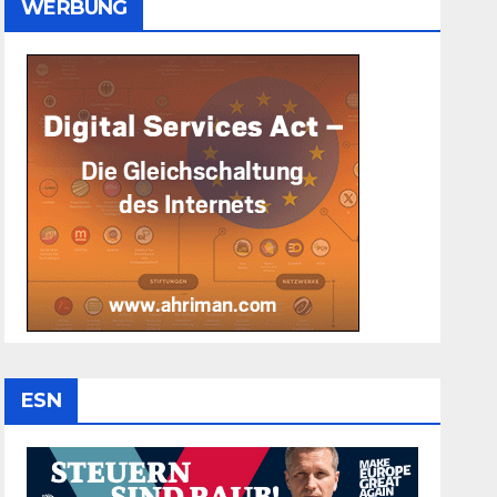
WERBUNG
ESN