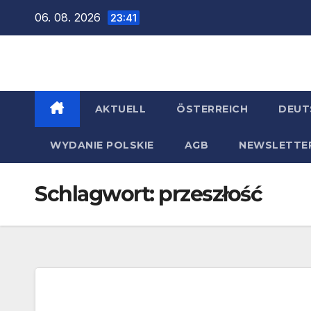
Zum
06. 08. 2026
23:41
Inhalt
springen
AKTUELL
ÖSTERREICH
DEUT
WYDANIE POLSKIE
AGB
NEWSLETTE
Schlagwort:
przeszłość