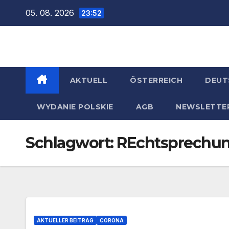
Zum
05. 08. 2026
23:52
Inhalt
springen
AKTUELL
ÖSTERREICH
DEUT
WYDANIE POLSKIE
AGB
NEWSLETTE
Schlagwort:
REchtsprechu
AKTUELLER BEITRAG
CORONA