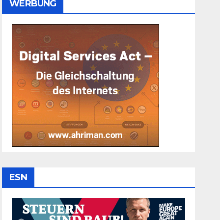
WERBUNG
ESN