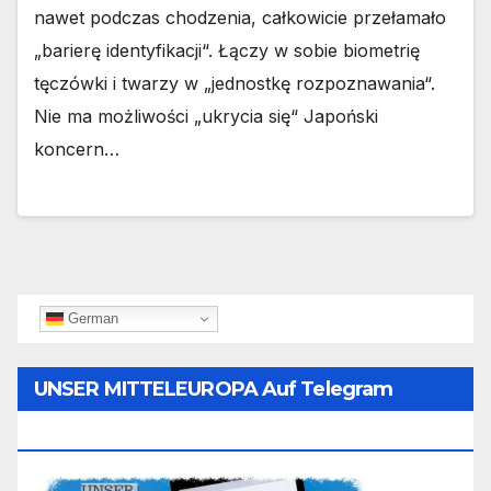
nawet podczas chodzenia, całkowicie przełamało
„barierę identyfikacji“. Łączy w sobie biometrię
tęczówki i twarzy w „jednostkę rozpoznawania“.
Nie ma możliwości „ukrycia się“ Japoński
koncern…
German
UNSER MITTELEUROPA Auf Telegram
Folgen