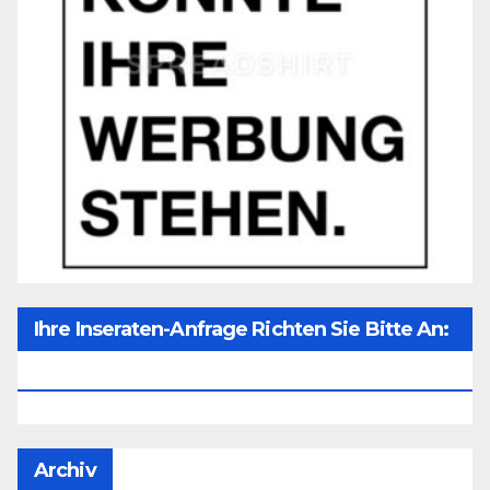
Ihre Inseraten-Anfrage Richten Sie Bitte An:
Office@unser-Mitteleuropa.net
Archiv