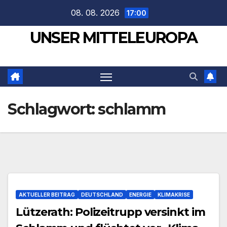
Zum
08. 08. 2026
17:00
Inhalt
UNSER MITTELEUROPA
springen
Schlagwort:
schlamm
AKTUELLER BEITRAG
DEUTSCHLAND
ENERGIE
KLIMAKRISE
Lützerath: Polizeitrupp versinkt im