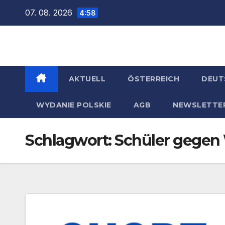
Zum
07. 08. 2026
4:58
Inhalt
springen
AKTUELL
ÖSTERREICH
DEUT
WYDANIE POLSKIE
AGB
NEWSLETTE
Schlagwort:
Schüler gegen 