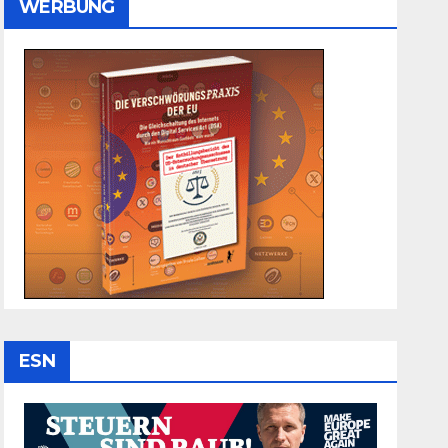
WERBUNG
ESN