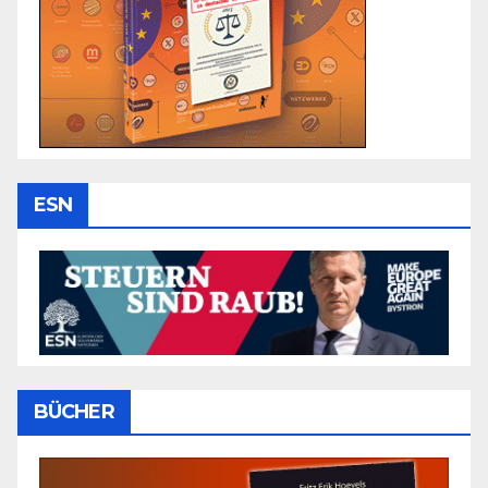
ESN
BÜCHER