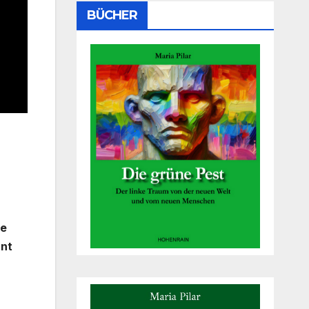
BÜCHER
ie
nnt