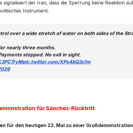
 signalisiert der Iran, dass die Sperrung keine Reaktion au
olitisches Instrument.
rol over a wide stretch of water on both sides of the Stra
for nearly three months.
ayments stopped. No exit in sight.
eK3PC7ryM
pic.twitter.com/XPs4bQ3c1m
2026
emonstration für Sánchez-Rücktritt
en für den heutigen 23. Mai zu einer Großdemonstration