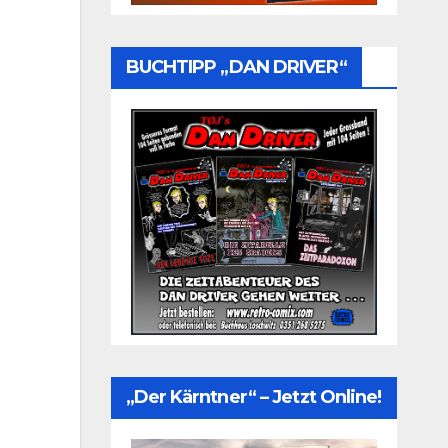
BUCHTIPP „DAN DRIVER“
„Der Kärntner“ – Jetzt Online!