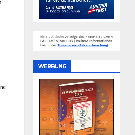
n
WERBUNG
und