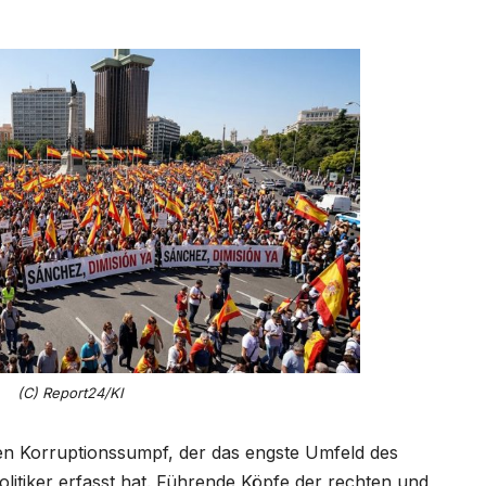
(C) Report24/KI
en Korruptionssumpf, der das engste Umfeld des
olitiker erfasst hat. Führende Köpfe der rechten und