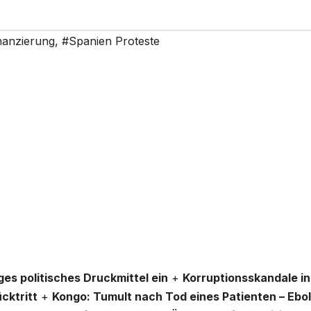
anzierung
,
#Spanien Proteste
ges politisches Druckmittel ein
+
Korruptionsskandale in
cktritt
+
Kongo: Tumult nach Tod eines Patienten – Ebo