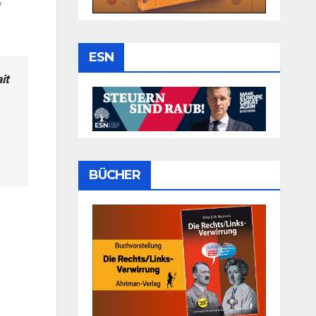
f
ESN
it
BÜCHER