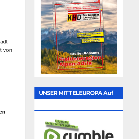
tadt
tt von
UNSER MITTELEUROPA Auf
Rumble Folgen
en