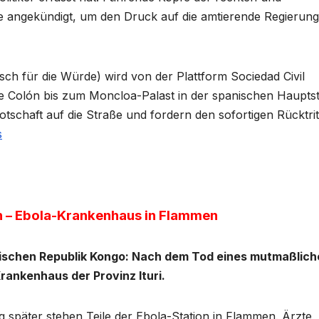
e angekündigt, um den Druck auf die amtierende Regierung
ch für die Würde) wird von der Plattform Sociedad Civil
de Colón bis zum Moncloa-Palast in der spanischen Haupts
tschaft auf die Straße und fordern den sofortigen Rücktri
s
n – Ebola-Krankenhaus in Flammen
ischen Republik Kongo: Nach dem Tod eines mutmaßlich
Krankenhaus der Provinz Ituri.
 später stehen Teile der Ebola-Station in Flammen. Ärzte,