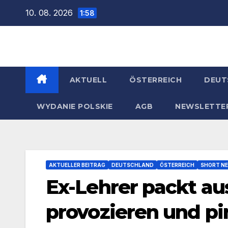
Zum
10. 08. 2026
1:58
Inhalt
springen
AKTUELL
ÖSTERREICH
DEUT
WYDANIE POLSKIE
AGB
NEWSLETTE
AKTUELLER BEITRAG
DEUTSCHLAND
ÖSTERREICH
SHORT N
Ex-Lehrer packt aus
provozieren und pi