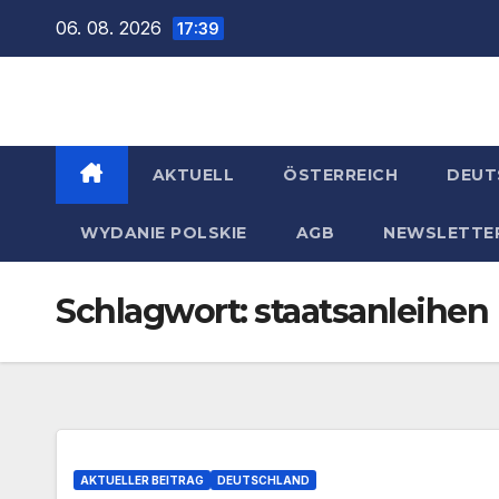
Zum
06. 08. 2026
17:39
Inhalt
springen
AKTUELL
ÖSTERREICH
DEUT
WYDANIE POLSKIE
AGB
NEWSLETTE
Schlagwort:
staatsanleihen
AKTUELLER BEITRAG
DEUTSCHLAND