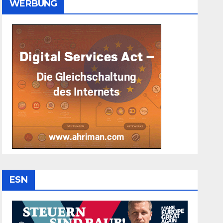
WERBUNG
ESN