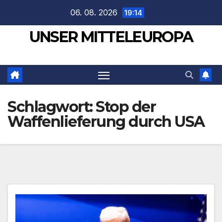
Zum
06. 08. 2026
19:14
Inhalt
UNSER MITTELEUROPA
springen
Schlagwort:
Stop der
Waffenlieferung durch USA