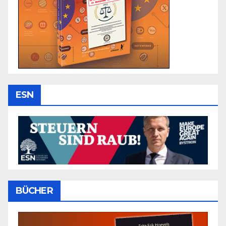
ESN
BÜCHER