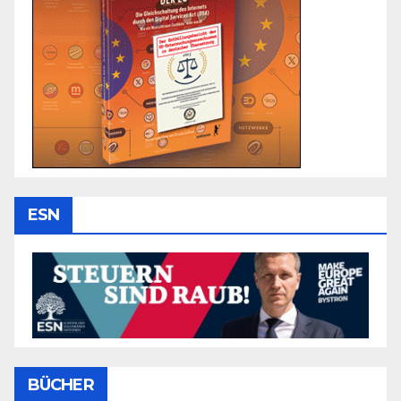
ESN
BÜCHER