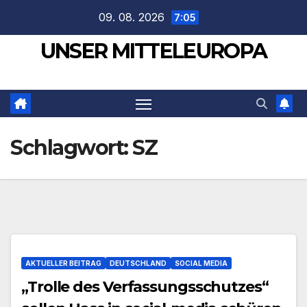
Zum
09. 08. 2026
7:05
Inhalt
UNSER MITTELEUROPA
springen
Schlagwort:
SZ
AKTUELLER BEITRAG
DEUTSCHLAND
SOCIAL MEDIA
„Trolle des Verfassungsschutzes“