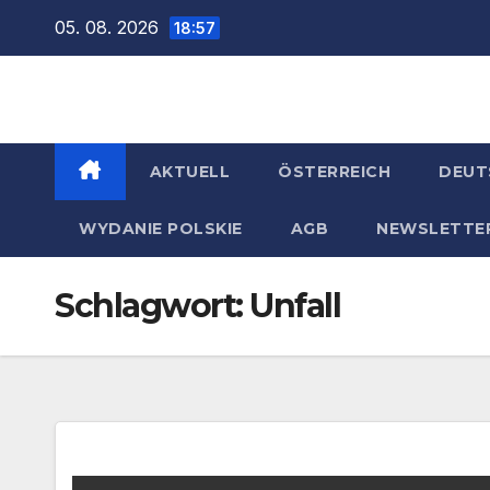
Zum
05. 08. 2026
18:57
Inhalt
springen
AKTUELL
ÖSTERREICH
DEUT
WYDANIE POLSKIE
AGB
NEWSLETTE
Schlagwort:
Unfall