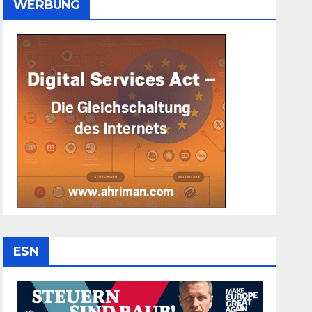
WERBUNG
ESN