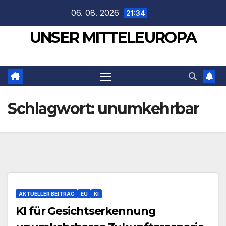
Zum
06. 08. 2026
21:34
Inhalt
UNSER MITTELEUROPA
springen
Schlagwort:
unumkehrbar
AKTUELLER BEITRAG
EU
KI
KI für Gesichtserkennung