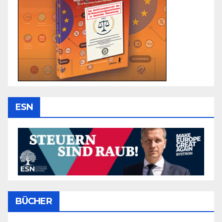
ESN
BÜCHER