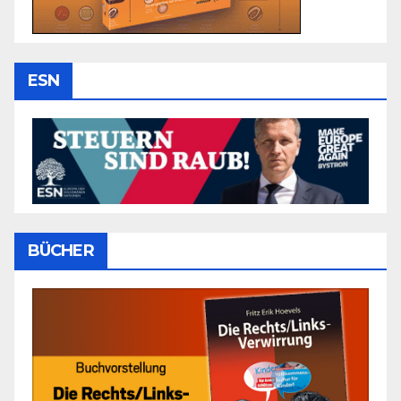
ESN
BÜCHER