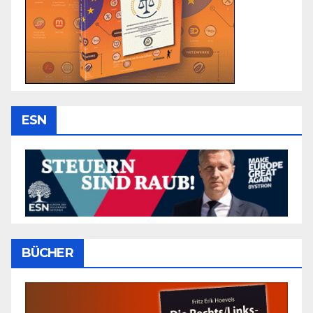
ESN
BÜCHER