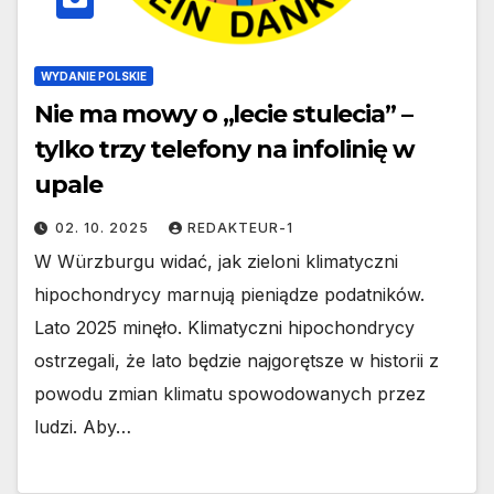
WYDANIE POLSKIE
Nie ma mowy o „lecie stulecia” –
tylko trzy telefony na infolinię w
upale
02. 10. 2025
REDAKTEUR-1
W Würzburgu widać, jak zieloni klimatyczni
hipochondrycy marnują pieniądze podatników.
Lato 2025 minęło. Klimatyczni hipochondrycy
ostrzegali, że lato będzie najgorętsze w historii z
powodu zmian klimatu spowodowanych przez
ludzi. Aby…