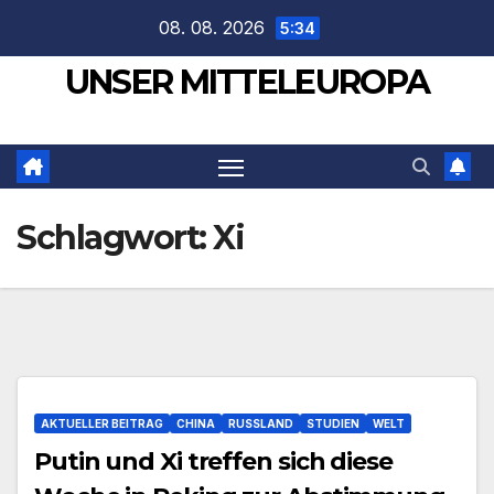
Zum
08. 08. 2026
5:34
Inhalt
UNSER MITTELEUROPA
springen
Schlagwort:
Xi
AKTUELLER BEITRAG
CHINA
RUSSLAND
STUDIEN
WELT
Putin und Xi treffen sich diese