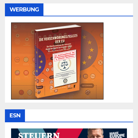
WERBUNG
ESN