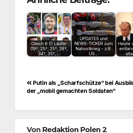
UPDATES und
Gleich 8 (!) Läufer
NEWS-TICKER zum
Heute v
(19†, 25†, 25†, 28†,
Nahostkrieg - z.B:
entlar
34†, 35†,…
US…
atl
Beitragsnavigation
Putin als „Scharfschütze“ bei Ausbi
der „mobil gemachten Soldaten“
Von
Redaktion Polen 2