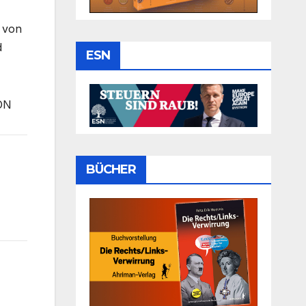
e von
d
ESN
ON
BÜCHER