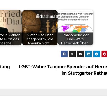
or 19 Jahren
Victor Gao über
Phänomene der
vte Putin das
Kriegspolitik, die
Eine-Welt-
antische…
Amerika nicht…
Herrschaft: Über…
ldung
LGBT-Wahn: Tampon-Spender auf Herre
im Stuttgarter Rath