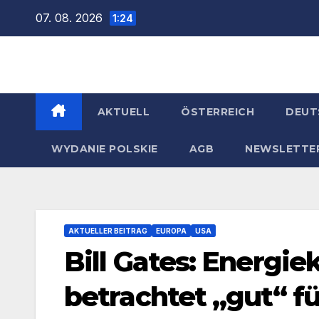
Zum
07. 08. 2026
1:24
Inhalt
springen
AKTUELL
ÖSTERREICH
DEUT
WYDANIE POLSKIE
AGB
NEWSLETTE
AKTUELLER BEITRAG
EUROPA
USA
Bill Gates: Energiek
betrachtet „gut“ f