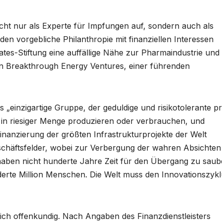
icht nur als Experte für Impfungen auf, sondern auch als
den vorgebliche Philanthropie mit finanziellen Interessen
Gates-Stiftung eine auffällige Nähe zur Pharmaindustrie und
von Breakthrough Energy Ventures, einer führenden
 „einzigartige Gruppe, der geduldige und risikotolerante pr
ie in riesiger Menge produzieren oder verbrauchen, und
inanzierung der größten Infrastrukturprojekte der Welt
eschäftsfelder, wobei zur Verbergung der wahren Absichten
 haben nicht hunderte Jahre Zeit für den Übergang zu saub
derte Million Menschen. Die Welt muss den Innovationszyk
sich offenkundig. Nach Angaben des Finanzdienstleisters