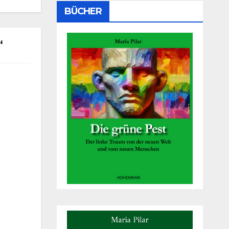
BÜCHER
“