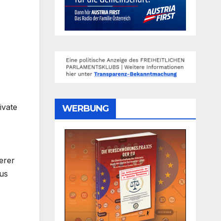
ivate
WERBUNG
erer
lus