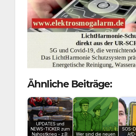
Ähnliche Beiträge:
UPDATES und
NEWS-TICKER zum
SOS-D
Nahostkrieg - z.B:
Wer sind die neuen
AfD