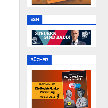
ESN
BÜCHER