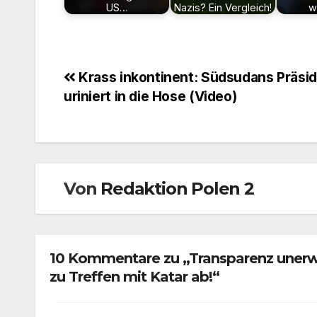
US…
Nazis? Ein Vergleich!
w
Beitragsnavigation
Krass inkontinent: Südsudans Präsi
uriniert in die Hose (Video)
Von
Redaktion Polen 2
10 Kommentare zu „Transparenz unerwü
zu Treffen mit Katar ab!“