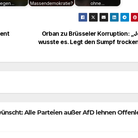
egen…
Massendemokratie?
ohne…
dent
Orban zu Brüsseler Korruption: „
wusste es. Legt den Sumpf trocke
nscht: Alle Parteien außer AfD lehnen Offen