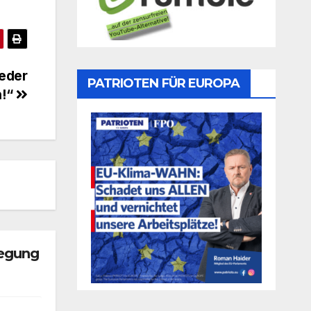
Jeder
PATRIOTEN FÜR EUROPA
n!“
legung