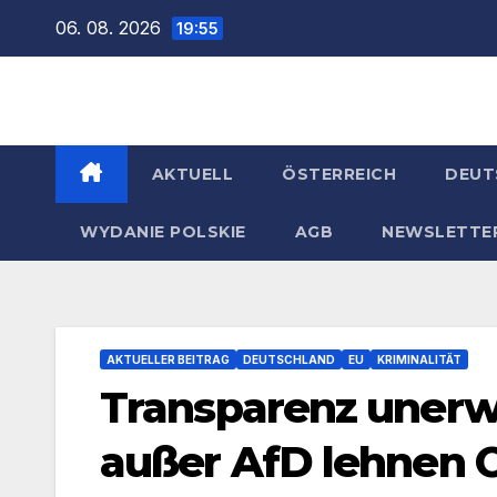
Zum
06. 08. 2026
19:55
Inhalt
springen
AKTUELL
ÖSTERREICH
DEUT
WYDANIE POLSKIE
AGB
NEWSLETTE
AKTUELLER BEITRAG
DEUTSCHLAND
EU
KRIMINALITÄT
Transparenz unerwü
außer AfD lehnen 