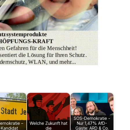
SOS-Demokratie -
emokratie –
Welche Zukunft hat
Nur 1,47% AfD-
-Kandidat
die
Gäste: ARD & Co.