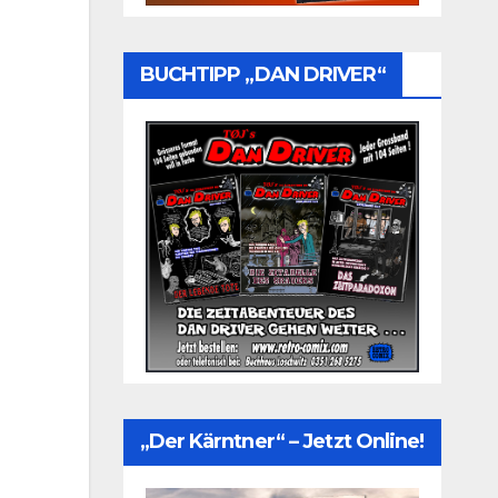
BUCHTIPP „DAN DRIVER“
„Der Kärntner“ – Jetzt Online!