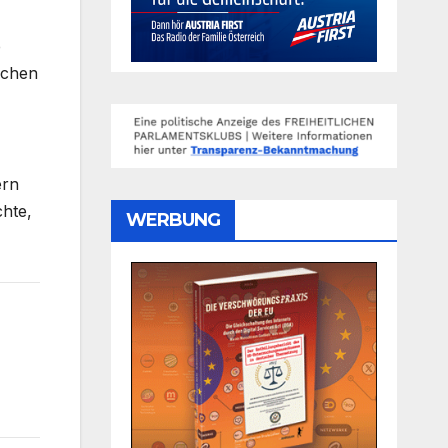
e
schen
ern
chte,
WERBUNG