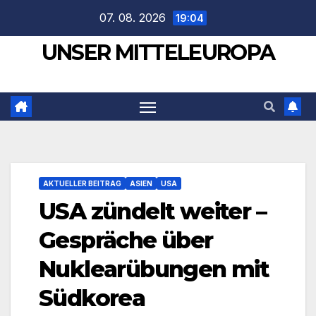
Zum
07. 08. 2026
19:04
Inhalt
UNSER MITTELEUROPA
springen
AKTUELLER BEITRAG
ASIEN
USA
USA zündelt weiter –
Gespräche über
Nuklearübungen mit
Südkorea