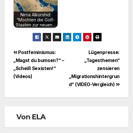
Nima Alkorshid:
“Möchten die Golf-
Staaten zur neuen…
Beitragsnavigation
Postfeminismus:
Lügenpresse:
„Magst du bumsen?“ –
„Tagesthemen“
„Scheiß Sexisten!“
zensieren
(Videos)
„Migrationshintergrun
d“ (VIDEO-Vergleich)
Von
ELA