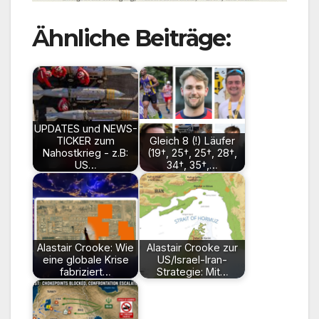
Ähnliche Beiträge:
UPDATES und NEWS-
TICKER zum
Gleich 8 (!) Läufer
Nahostkrieg - z.B:
(19†, 25†, 25†, 28†,
US…
34†, 35†,…
Alastair Crooke: Wie
Alastair Crooke zur
eine globale Krise
US/Israel-Iran-
fabriziert…
Strategie: Mit…