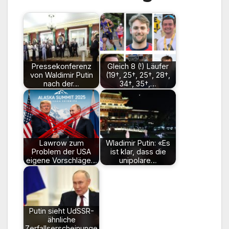
Pressekonferenz
Gleich 8 (!) Läufer
von Waldimir Putin
(19†, 25†, 25†, 28†,
nach der…
34†, 35†,…
Lawrow zum
Wladimir Putin: «Es
Problem der USA
ist klar, dass die
eigene Vorschläge…
unipolare…
Putin sieht UdSSR-
ähnliche
Zerfallserscheinunge