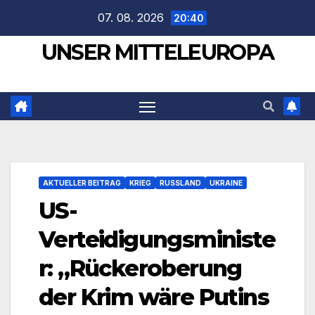
Zum
07. 08. 2026
20:40
Inhalt
UNSER MITTELEUROPA
springen
AKTUELLER BEITRAG
KRIEG
RUSSLAND
UKRAINE
US-
Verteidigungsministe
r: „Rückeroberung
der Krim wäre Putins