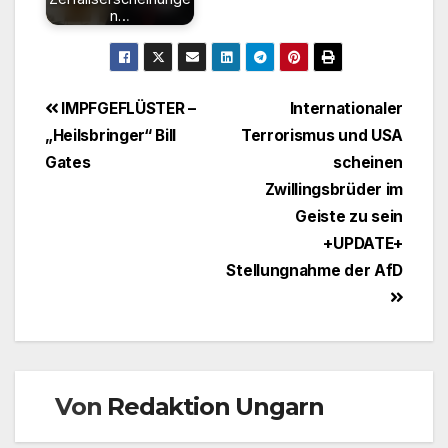
n…
Beitragsnavigation
IMPFGEFLÜSTER –
Internationaler
„Heilsbringer“ Bill
Terrorismus und USA
Gates
scheinen
Zwillingsbrüder im
Geiste zu sein
+UPDATE+
Stellungnahme der AfD
Von
Redaktion Ungarn