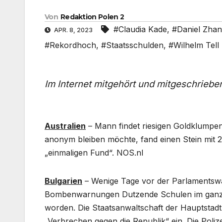
Von
Redaktion Polen 2
#Claudia Kade
,
#Daniel Zha
APR. 8, 2023
#Rekordhoch
,
#Staatsschulden
,
#Wilhelm Tell
Im Internet mitgehört und mitgeschriebe
Australien
– Mann findet riesigen Goldklumpen
anonym bleiben möchte, fand einen Stein mit 2
„einmaligen Fund“. NOS.nl
Bulgarien
– Wenige Tage vor der Parlamentswa
Bombenwarnungen Dutzende Schulen im ganzen 
worden. Die Staatsanwaltschaft der Hauptstadt
„Verbrechen gegen die Republik“ ein. Die Polize