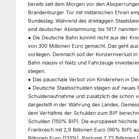
bereits seit dem Morgen vor den Absperrunge
Brandenburger Tor mit militärischen Ehren em
Bundestag. Während des dreitägigen Staatsbes
sind deutscher Abstammung: bis 1917 nannten 
● Die Deutsche Bahn kommt nicht aus der Kri
von 300 Millionen Euro gemacht. Das geht aus
vorliegen. Demnach soll der Konzernverlust in 
Bahn massiv in Netz und Fahrzeuge investiere
steigen.
● Das pauschale Verbot von Kinderehen in Deu
● Deutsche Staatsschulden steigen auf neues R
Schuldenaufnahme und zusätzlich die schon
dargestellt in der Währung des Landes. Gemes
dem Verhältnis der Schulden zum BIP berechne
Schulden (150% BIP). Die europaweit höchste 
Frankreich mit 2,9 Billionen Euro (96% BIP) au
Billionen Euro (133%), Portugal 2,72 Billionen