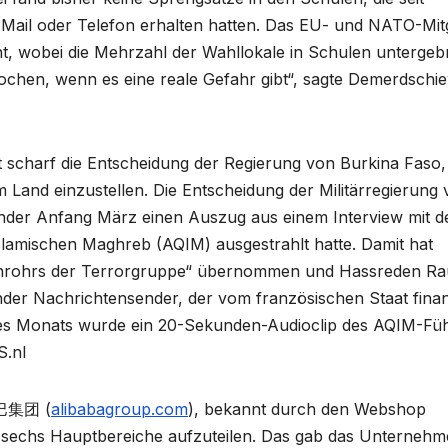
ail oder Telefon erhalten hatten. Das EU- und NATO-Mitg
nt, wobei die Mehrzahl der Wahllokale in Schulen untergeb
ochen, wenn es eine reale Gefahr gibt“, sagte Demerdschie
rt scharf die Entscheidung der Regierung von Burkina Faso,
Land einzustellen. Die Entscheidung der Militärregierung
nder Anfang März einen Auszug aus einem Interview mit 
slamischen Maghreb (AQIM) ausgestrahlt hatte. Damit hat
rachrohrs der Terrorgruppe“ übernommen und Hassreden R
ender Nachrichtensender, der vom französischen Staat finan
ses Monats wurde ein 20-Sekunden-Audioclip des AQIM-Fü
S.nl
巴巴集团 (
alibabagroup.com
), bekannt durch den Webshop
n sechs Hauptbereiche aufzuteilen. Das gab das Unterneh