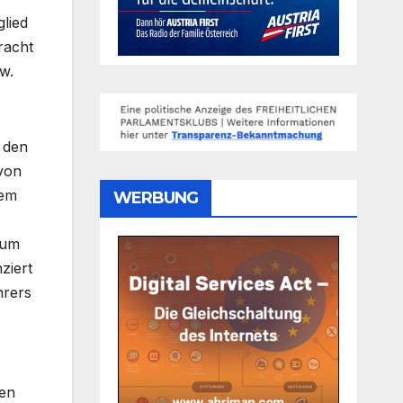
lied
racht
w.
 den
 von
dem
WERBUNG
aum
ziert
hrers
men