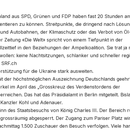
schland aus SPD, Grünen und FDP haben fast 20 Stunden a
entieren zu können. Streitpunkte, die dringend nach Lösu
 und Autobahnen, der Klimaschutz oder das Verbot von Öl
r Zeitung «Die Welt» spricht von einem Tiefpunkt in der
zeittief in den Beziehungen der Ampelkoalition. Sie trat ja 
ollen: keine Nachtsitzungen, schlanker und schneller regi
. SRF.ch
erstützung für die Ukraine stark ausweiten.
mit der höchstmöglichen Auszeichnung Deutschlands geehr
kel im April das „Grosskreuz des Verdienstordens der
eichen. Das hat das Präsidialamt in Berlin mitgeteilt. Bisl
n Kanzler Kohl und Adenauer.
inn des Staatsbesuchs von König Charles III. Der Bereich 
grossräumig abgesperrt. Der Zugang zum Pariser Platz wi
Nachmittag 1.500 Zuschauer den Besuch verfolgen. Viele ha