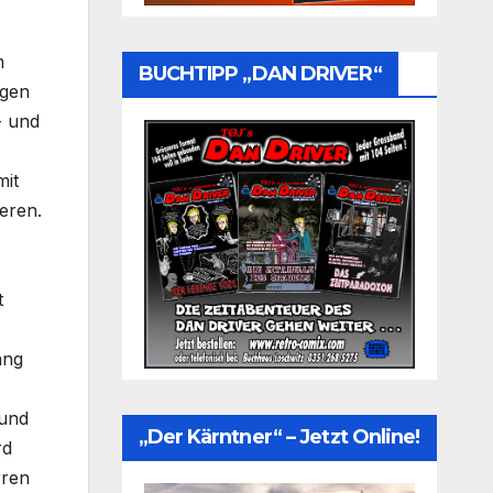
m
BUCHTIPP „DAN DRIVER“
ngen
- und
mit
eren.
t
ang
rund
„Der Kärntner“ – Jetzt Online!
rd
rren