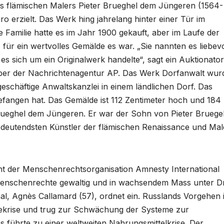
s flämischen Malers Pieter Brueghel dem Jüngeren (1564-
ro erzielt. Das Werk hing jahrelang hinter einer Tür im
 Familie hatte es im Jahr 1900 gekauft, aber im Laufe der
r ein wertvolles Gemälde es war. „Sie nannten es liebevo
es sich um ein Originalwerk handelte“, sagt ein Auktionato
ber der Nachrichtenagentur AP. Das Werk Dorfanwalt wur
eschäftige Anwaltskanzlei in einem ländlichen Dorf. Das
gefangen hat. Das Gemälde ist 112 Zentimeter hoch und 184
Brueghel dem Jüngeren. Er war der Sohn von Pieter Bruege
deutendsten Künstler der flämischen Renaissance und Mal
t der Menschenrechtsorganisation Amnesty International
e Menschenrechte gewaltig und in wachsendem Mass unter D
al, Agnès Callamard (57), ordnet ein. Russlands Vorgehen 
giekrise und trug zur Schwächung der Systeme zur
es führte zu einer weltweiten Nahrungsmittelkrise. Der