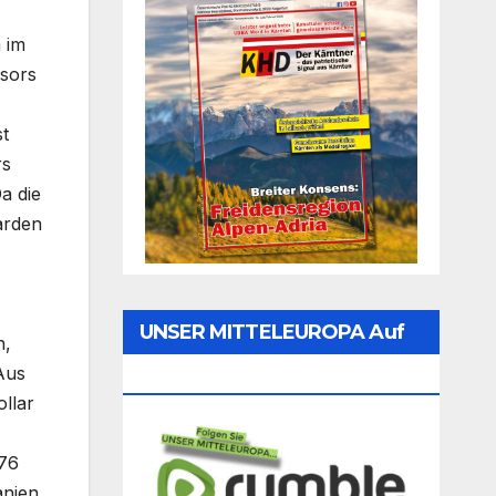
 im
dsors
t
rs
a die
arden
UNSER MITTELEUROPA Auf
n,
Aus
Rumble Folgen
llar
,76
anien