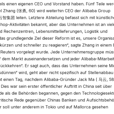
weils einen eigenen CEO und Vorstand haben. Fünf Teile we
el Zhang (张勇, 60) wird weiterhin CEO der Alibaba Group
云智集团 leiten. Letztere Abteilung befasst sich mit künstlich
bshop-Aktivitäten bekannt, aber das Unternehmen ist an vie
d Rechenzentren, Lebensmittellieferungen, Logistik und
as grundlegende Ziel dieser Reform ist es, unsere Organisa
kürzen und schneller zu reagieren“, sagte Zhang in einem 
ur Reuters vorgelegt wurde. Jede Unternehmensgruppe müs
f dem Markt auseinandersetzen und jeder Alibaba-Mitarbei
ckkehren“. Er sagt auch, dass das Unternehmen seine Mi
dünnen“ wird, geht aber nicht spezifisch auf Stellenabbau 
mt einen Tag, nachdem Alibaba-Gründer Jack Ma ( 马云, 58
es war sein erster öffentlicher Auftritt in China seit über
ade als die Behörden begannen, gegen den Technologiesekt
ritische Rede gegenüber Chinas Banken und Aufsichtsbeh
, er soll unter anderem in Tokio und auf Mallorca gesehen