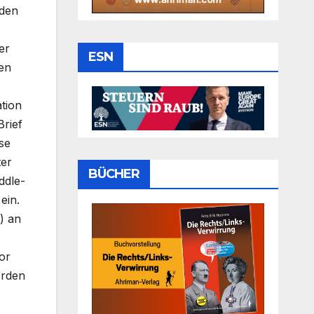
rden
er
ESN
len
tion
Brief
se
ter
BÜCHER
ddle-
ein.
) an
or
örden