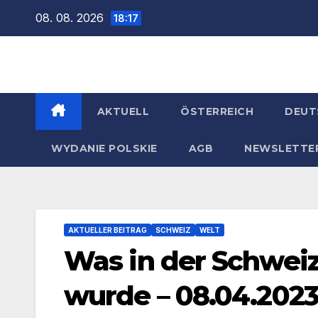
Zum
08. 08. 2026
18:17
Inhalt
springen
AKTUELL
ÖSTERREICH
DEUT
WYDANIE POLSKIE
AGB
NEWSLETTE
AKTUELLER BEITRAG
SCHWEIZ
WELT
Was in der Schwei
wurde – 08.04.2023