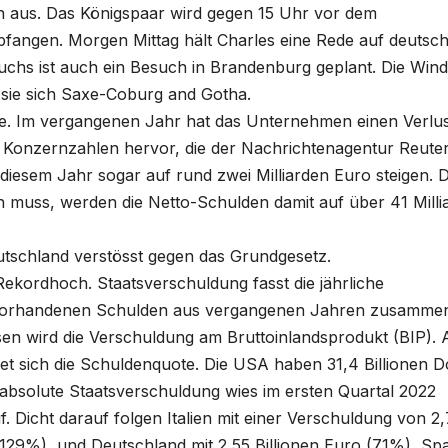
n aus. Das Königspaar wird gegen 15 Uhr vor dem
pfangen. Morgen Mittag hält Charles eine Rede auf deutsch
uchs ist auch ein Besuch in Brandenburg geplant. Die Win
sie sich Saxe-Coburg and Gotha.
se. Im vergangenen Jahr hat das Unternehmen einen Verlus
 Konzernzahlen hervor, die der Nachrichtenagentur Reute
diesem Jahr sogar auf rund zwei Milliarden Euro steigen. D
n muss, werden die Netto-Schulden damit auf über 41 Milli
tschland verstösst gegen das Grundgesetz.
ekordhoch. Staatsverschuldung fasst die jährliche
 vorhandenen Schulden aus vergangenen Jahren zusamme
sen wird die Verschuldung am Bruttoinlandsprodukt (BIP). 
t sich die Schuldenquote. Die USA haben 31,4 Billionen Do
absolute Staatsverschuldung wies im ersten Quartal 2022
f. Dicht darauf folgen Italien mit einer Verschuldung von 2
 (129%), und Deutschland mit 2,55 Billionen Euro (71%), Sp