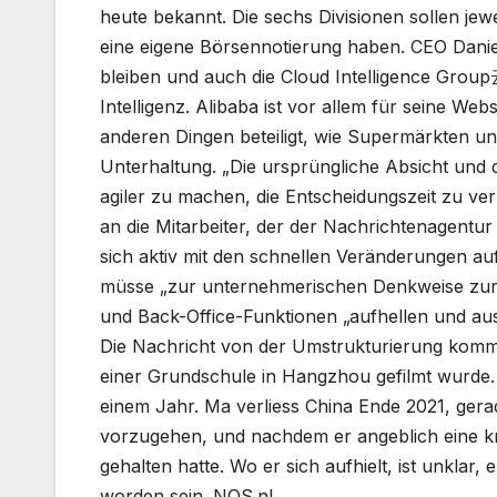
heute bekannt. Die sechs Divisionen sollen je
eine eigene Börsennotierung haben. CEO Dani
bleiben und auch die Cloud Intelligence Group
Intelligenz. Alibaba ist vor allem für seine We
anderen Dingen beteiligt, wie Supermärkten un
Unterhaltung. „Die ursprüngliche Absicht und d
agiler zu machen, die Entscheidungszeit zu ver
an die Mitarbeiter, der der Nachrichtenagent
sich aktiv mit den schnellen Veränderungen au
müsse „zur unternehmerischen Denkweise zurü
und Back-Office-Funktionen „aufhellen und aus
Die Nachricht von der Umstrukturierung kom
einer Grundschule in Hangzhou gefilmt wurde. Di
einem Jahr. Ma verliess China Ende 2021, ger
vorzugehen, und nachdem er angeblich eine k
gehalten hatte. Wo er sich aufhielt, ist unklar
worden sein. NOS.nl