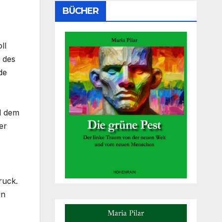
BÜCHER
ll
r des
de
l dem
er
ruck.
in