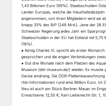
1,43 Billionen Euro (99%). Staatsschulden Öst
Länder Europas, welche die Haushaltsdisziplin
angenommen, von ihren Mitgliedern wird sie a
knapp 33% des BIP (248 Mrd.). Jene der 28 EU-
Schweizer Regierung jedes Jahr ein Sparprogr
Staatsschulden in der EU hat Estland mit 5,75 
(18%).
● König Charles III. spricht als erster Monarc
gesprochen und die engen Verbindungen zwisc
● Gut drei Monate nach dem Platzen des Aquad
Museum (ddr-museum.de/) wieder. Es musste g
Decke eindrang. Die DDR-Plattenbauwohnung m
rbb-Informationen rund eine Million Euro. Im
Neu ist auch ein Stück Berliner Mauer im Eingan
Erwachsene: 12,50 €; Karl-Liebknecht-Str. 1, 1