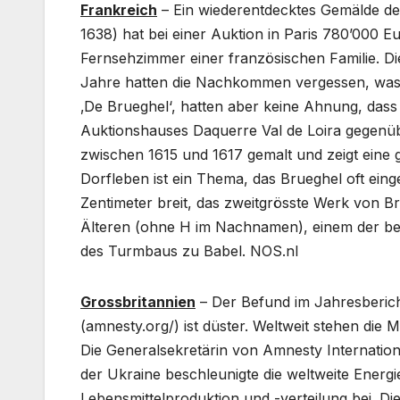
Frankreich
– Ein wiederentdecktes Gemälde de
1638) hat bei einer Auktion in Paris 780’000 Eu
Fernsehzimmer einer französischen Familie. Die
Jahre hatten die Nachkommen vergessen, was fü
‚De Brueghel‘, hatten aber keine Ahnung, dass 
Auktionshauses Daquerre Val de Loira gegenü
zwischen 1615 und 1617 gemalt und zeigt eine g
Dorfleben ist ein Thema, das Brueghel oft ein
Zentimeter breit, das zweitgrösste Werk von 
Älteren (ohne H im Nachnamen), einem der be
des Turmbaus zu Babel. NOS.nl
Grossbritannien
– Der Befund im Jahresberich
(amnesty.org/) ist düster. Weltweit stehen di
Die Generalsekretärin von Amnesty Internation
der Ukraine beschleunigte die weltweite Ener
Lebensmittelproduktion und -verteilung bei. Di