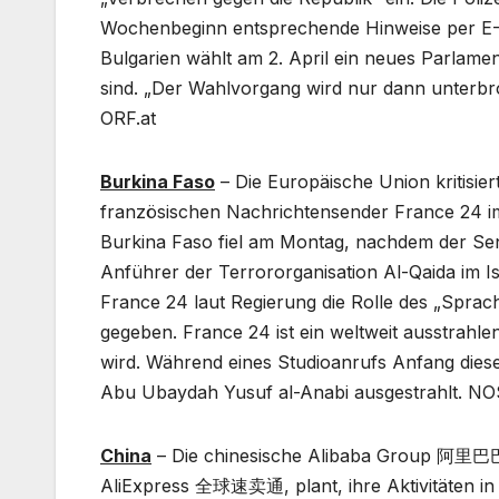
Wochenbeginn entsprechende Hinweise per E-M
Bulgarien wählt am 2. April ein neues Parlame
sind. „Der Wahlvorgang wird nur dann unterbr
ORF.at
Burkina Faso
– Die Europäische Union kritisie
französischen Nachrichtensender France 24 im 
Burkina Faso fiel am Montag, nachdem der Se
Anführer der Terrororganisation Al-Qaida im I
France 24 laut Regierung die Rolle des „Sp
gegeben. France 24 ist ein weltweit ausstrahl
wird. Während eines Studioanrufs Anfang die
Abu Ubaydah Yusuf al-Anabi ausgestrahlt. NO
China
– Die chinesische Alibaba Group 阿里
AliExpress 全球速卖通, plant, ihre Aktivitäten i