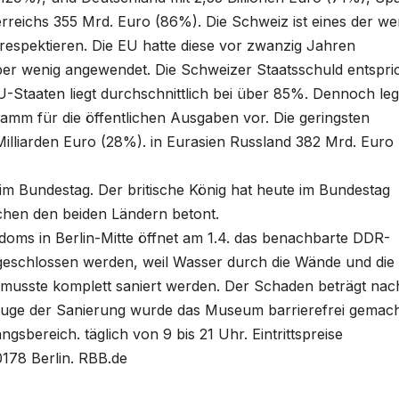
erreichs 355 Mrd. Euro (86%). Die Schweiz ist eines der we
 respektieren. Die EU hatte diese vor zwanzig Jahren
ber wenig angewendet. Die Schweizer Staatsschuld entspri
Staaten liegt durchschnittlich bei über 85%. Dennoch legt
amm für die öffentlichen Ausgaben vor. Die geringsten
Milliarden Euro (28%). in Eurasien Russland 382 Mrd. Euro
h im Bundestag. Der britische König hat heute im Bundestag
hen den beiden Ländern betont.
oms in Berlin-Mitte öffnet am 1.4. das benachbarte DDR-
eschlossen werden, weil Wasser durch die Wände und die
usste komplett saniert werden. Der Schaden beträgt nac
 Zuge der Sanierung wurde das Museum barrierefrei gemach
gsbereich. täglich von 9 bis 21 Uhr. Eintrittspreise
0178 Berlin. RBB.de