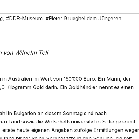
ng
,
#DDR-Museum
,
#Pieter Brueghel dem Jüngeren
,
n von Wilhelm Tell
 in Australien im Wert von 150’000 Euro. Ein Mann, der
,6 Kilogramm Gold darin. Ein Goldhändler nennt es einen
hl in Bulgarien an diesem Sonntag sind nach
Land sowie die Wirtschaftsuniversität in Sofia geräumt
 leitete heute eigenen Angaben zufolge Ermittlungen wege
i fand bisher keine Sprengsätze in den Schulen, die seit