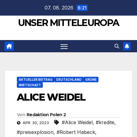
Zum
07. 08. 2026
6:21
Inhalt
UNSER MITTELEUROPA
springen
AKTUELLER BEITRAG
DEUTSCHLAND
GRÜNE
WIRTSCHAFT
ALICE WEIDEL
Von
Redaktion Polen 2
#Alice Weidel
,
#kredite
,
APR. 30, 2023
#preisexplosion
,
#Robert Habeck
,