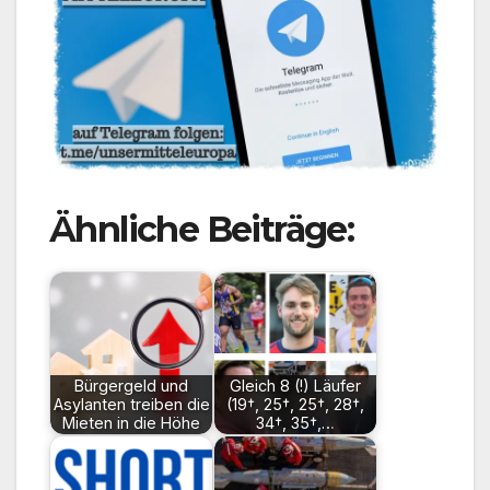
Ähnliche Beiträge:
Bürgergeld und
Gleich 8 (!) Läufer
Asylanten treiben die
(19†, 25†, 25†, 28†,
Mieten in die Höhe
34†, 35†,…