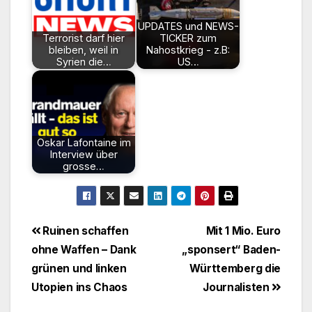
UPDATES und NEWS-
Terrorist darf hier
TICKER zum
bleiben, weil in
Nahostkrieg - z.B:
Syrien die…
US…
Oskar Lafontaine im
Interview über
grosse…
Beitragsnavigation
Ruinen schaffen
Mit 1 Mio. Euro
ohne Waffen – Dank
„sponsert“ Baden-
grünen und linken
Württemberg die
Utopien ins Chaos
Journalisten