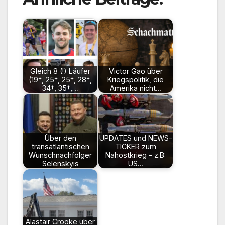
Gleich 8 (!) Läufer
Victor Gao über
(19†, 25†, 25†, 28†,
Kriegspolitik, die
34†, 35†,…
Amerika nicht…
Über den
UPDATES und NEWS-
transatlantischen
TICKER zum
Wunschnachfolger
Nahostkrieg - z.B:
Selenskyis
US…
Alastair Crooke über