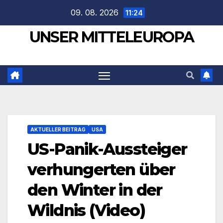
Zum
09. 08. 2026
11:24
Inhalt
UNSER MITTELEUROPA
springen
AKTUELLER BEITRAG
USA
US-Panik-Aussteiger
verhungerten über
den Winter in der
Wildnis (Video)