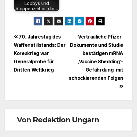
Lobbys und
Strippenzieher, die…
Beitragsnavigation
70. Jahrestag des
Vertrauliche Pfizer-
Waffenstillstands: Der
Dokumente und Studie
Koreakrieg war
bestätigen mRNA
Generalprobe für
‚Vaccine Shedding‘-
Dritten Weltkrieg
Gefährdung mit
schockierenden Folgen
Von
Redaktion Ungarn