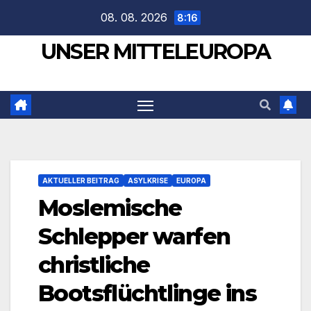
Zum
08. 08. 2026
8:16
Inhalt
UNSER MITTELEUROPA
springen
AKTUELLER BEITRAG
ASYLKRISE
EUROPA
Moslemische
Schlepper warfen
christliche
Bootsflüchtlinge ins