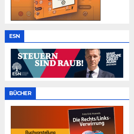
ESN
BÜCHER