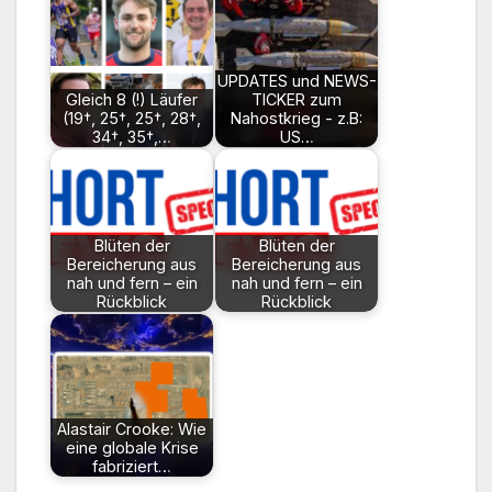
UPDATES und NEWS-
Gleich 8 (!) Läufer
TICKER zum
(19†, 25†, 25†, 28†,
Nahostkrieg - z.B:
34†, 35†,…
US…
Blüten der
Blüten der
Bereicherung aus
Bereicherung aus
nah und fern – ein
nah und fern – ein
Rückblick
Rückblick
Alastair Crooke: Wie
eine globale Krise
fabriziert…