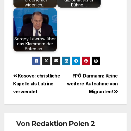
widerlich…
Bühne…
Sergey Lawrow über
das Klammern der
Briten an…
Beitragsnavigation
Kosovo: christliche
FPÖ-Darmann: Keine
Kapelle als Latrine
weitere Aufnahme von
verwendet
Migranten!
Von
Redaktion Polen 2