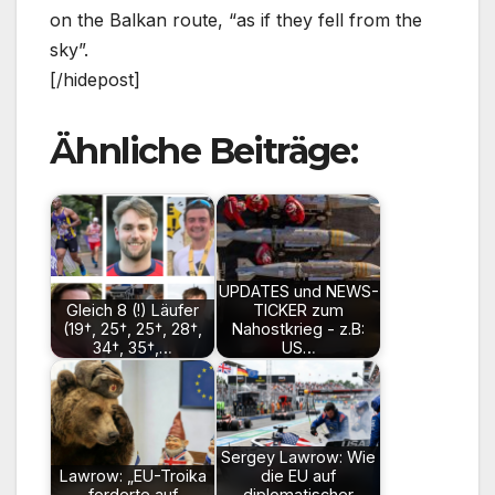
on the Balkan route, “as if they fell from the
sky”.
[/hidepost]
Ähnliche Beiträge:
UPDATES und NEWS-
Gleich 8 (!) Läufer
TICKER zum
(19†, 25†, 25†, 28†,
Nahostkrieg - z.B:
34†, 35†,…
US…
Sergey Lawrow: Wie
Lawrow: „EU-Troika
die EU auf
forderte auf
diplomatischer