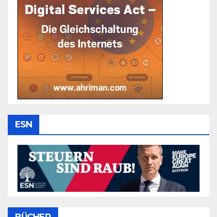
ESN
BÜCHER