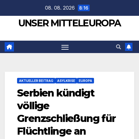
Zum
08. 08. 2026
8:16
Inhalt
UNSER MITTELEUROPA
springen
AKTUELLER BEITRAG
ASYLKRISE
EUROPA
Serbien kündigt
völlige
Grenzschließung für
Flüchtlinge an