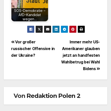
SOS-Demokratie –
AfD-Kandidat
wegen…
Beitragsnavigation
Vor großer
Immer mehr US-
russischer Offensive in
Amerikaner glauben
der Ukraine?
jetzt an handfesten
Wahlbetrug bei Wahl
Bidens
Von
Redaktion Polen 2