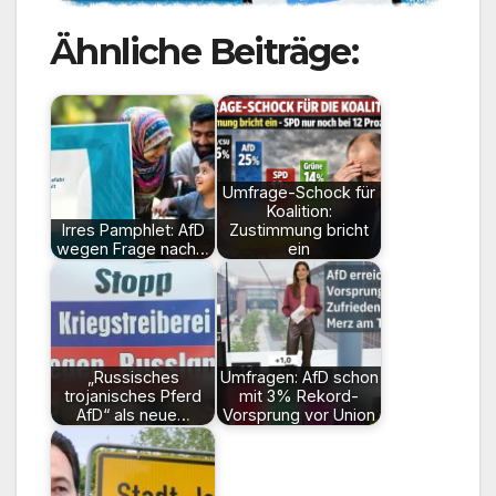
Ähnliche Beiträge:
Umfrage-Schock für
Koalition:
Irres Pamphlet: AfD
Zustimmung bricht
wegen Frage nach…
ein
„Russisches
Umfragen: AfD schon
trojanisches Pferd
mit 3% Rekord-
AfD“ als neue…
Vorsprung vor Union