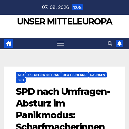
Zum
07. 08. 2026
1:08
Inhalt
UNSER MITTELEUROPA
springen
AFD
AKTUELLER BEITRAG
DEUTSCHLAND
SACHSEN
SPD
SPD nach Umfragen-
Absturz im
Panikmodus:
Scharfmacherinnen