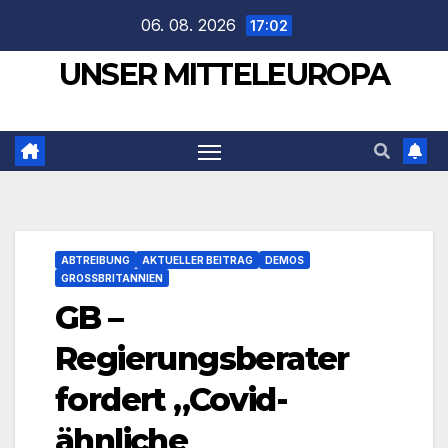
Zum
06. 08. 2026
17:02
Inhalt
UNSER MITTELEUROPA
springen
ABTREIBUNG
AKTUELLER BEITRAG
DEMOS
GROSSBRITANNIEN
GB –
Regierungsberater
fordert „Covid-
ähnliche