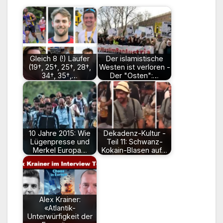
Gleich 8 (!) Läufer
Der islamistische
(19†, 25†, 25†, 28†,
Westen ist verloren -
34†, 35†,…
Der "Osten":…
10 Jahre 2015: Wie
Dekadenz-Kultur -
Lügenpresse und
Teil 11: Schwanz-
Merkel Europa…
Kokain-Blasen auf…
Alex Krainer:
«Atlantik-
Unterwürfigkeit der