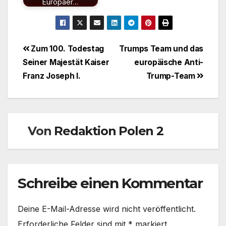
Europäer…
Beitragsnavigation
Zum 100. Todestag
Trumps Team und das
Seiner Majestät Kaiser
europäische Anti-
Franz Joseph I.
Trump-Team
Von
Redaktion Polen 2
Schreibe einen Kommentar
Deine E-Mail-Adresse wird nicht veröffentlicht.
Erforderliche Felder sind mit
*
markiert