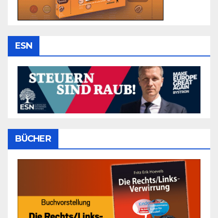
ESN
BÜCHER