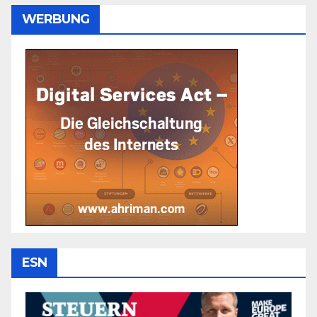
WERBUNG
ESN