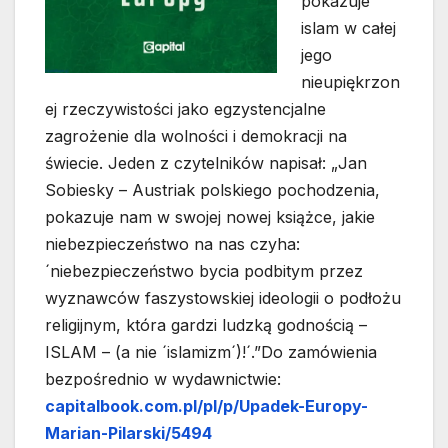
pokazuje
islam w całej
jego
nieupiękrzon
ej rzeczywistości jako egzystencjalne
zagrożenie dla wolności i demokracji na
świecie. Jeden z czytelników napisał: „Jan
Sobiesky – Austriak polskiego pochodzenia,
pokazuje nam w swojej nowej książce, jakie
niebezpieczeństwo na nas czyha:
´niebezpieczeństwo bycia podbitym przez
wyznawców faszystowskiej ideologii o podłożu
religijnym, która gardzi ludzką godnością –
ISLAM – (a nie ´islamizm´)!´.”Do zamówienia
bezpośrednio w wydawnictwie:
capitalbook.com.pl/pl/p/Upadek-Europy-
Marian-Pilarski/5494