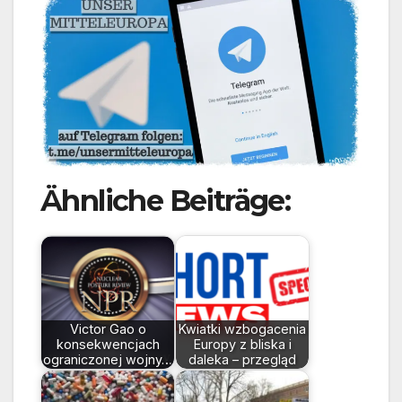
Ähnliche Beiträge:
Victor Gao o
Kwiatki wzbogacenia
konsekwencjach
Europy z bliska i
ograniczonej wojny…
daleka – przegląd