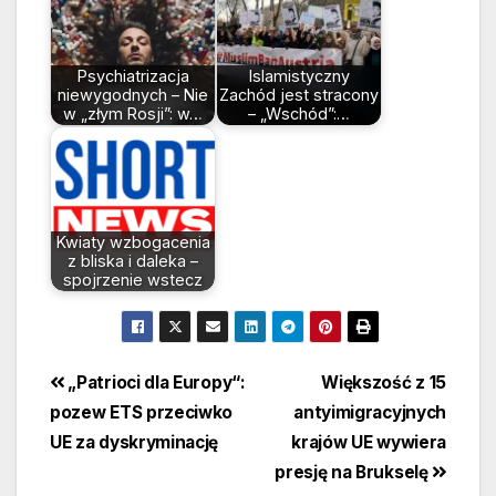
Psychiatrizacja
Islamistyczny
niewygodnych – Nie
Zachód jest stracony
w „złym Rosji”: w…
– „Wschód”:…
Kwiaty wzbogacenia
z bliska i daleka –
spojrzenie wstecz
Beitragsnavigation
„Patrioci dla Europy“:
Większość z 15
pozew ETS przeciwko
antyimigracyjnych
UE za dyskryminację
krajów UE wywiera
presję na Brukselę