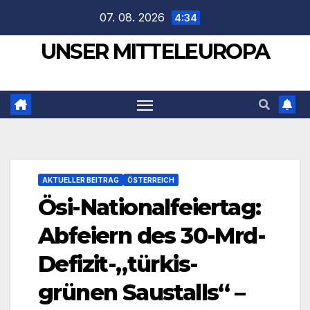
Zum
07. 08. 2026
4:34
Inhalt
UNSER MITTELEUROPA
springen
AKTUELLER BEITRAG
ÖSTERREICH
Ösi-Nationalfeiertag:
Abfeiern des 30-Mrd-
Defizit-„türkis-
grünen Saustalls“ –