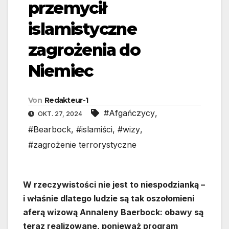
przemycił
islamistyczne
zagrożenia do
Niemiec
Von
Redakteur-1
#Afgańczycy
,
OKT. 27, 2024
#Bearbock
,
#islamiści
,
#wizy
,
#zagrożenie terrorystyczne
W rzeczywistości nie jest to niespodzianką –
i właśnie dlatego ludzie są tak oszołomieni
aferą wizową Annaleny Baerbock: obawy są
teraz realizowane, ponieważ program