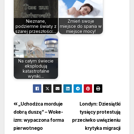
Nieznane,
Zmień swoje
podziemne światy z
miejsce do spania w
szarej przeszłości:…
miejsce mocy!
Na całym świecie
eksplodują
katastrofalne
wyniki…
Beitragsnavigation
„Uchodźca morduje
Londyn: Dziesiątki
dobrą duszę” – Woke-
tysięcy protestują
izm: wypaczona forma
przeciwko uwięzieniu
pierwotnego
krytyka migracji