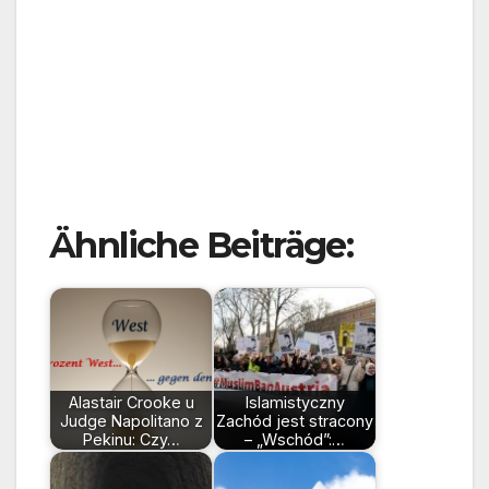
Ähnliche Beiträge:
Alastair Crooke u
Islamistyczny
Judge Napolitano z
Zachód jest stracony
Pekinu: Czy…
– „Wschód”:…