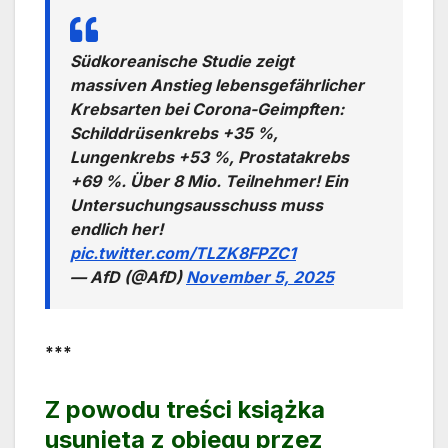
Südkoreanische Studie zeigt
massiven Anstieg lebensgefährlicher
Krebsarten bei Corona-Geimpften:
Schilddrüsenkrebs +35 %,
Lungenkrebs +53 %, Prostatakrebs
+69 %. Über 8 Mio. Teilnehmer! Ein
Untersuchungsausschuss muss
endlich her!
pic.twitter.com/TLZK8FPZC1
— AfD (@AfD)
November 5, 2025
***
Z powodu treści książka
usunięta z obiegu przez