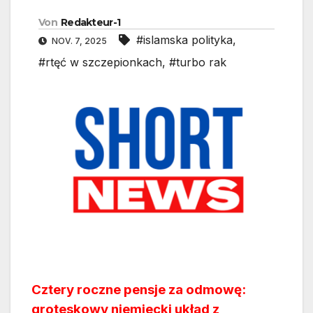
Von
Redakteur-1
#islamska polityka
,
NOV. 7, 2025
#rtęć w szczepionkach
,
#turbo rak
Cztery roczne pensje za odmowę:
groteskowy niemiecki układ z