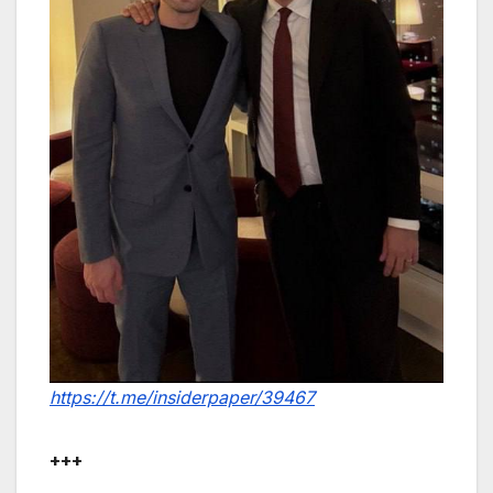
https://t.me/insiderpaper/39467
+++