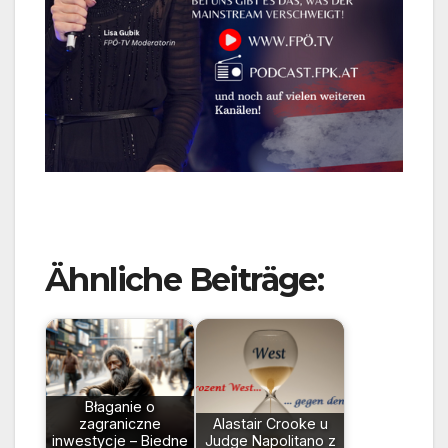
Ähnliche Beiträge:
Błaganie o
zagraniczne
Alastair Crooke u
inwestycje – Biedne
Judge Napolitano z