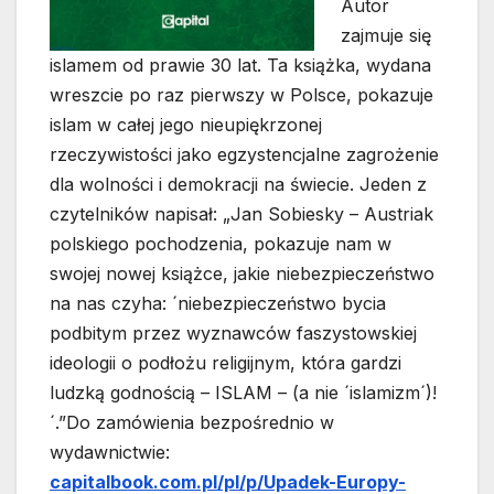
Autor
zajmuje się
islamem od prawie 30 lat. Ta książka, wydana
wreszcie po raz pierwszy w Polsce, pokazuje
islam w całej jego nieupiękrzonej
rzeczywistości jako egzystencjalne zagrożenie
dla wolności i demokracji na świecie. Jeden z
czytelników napisał: „Jan Sobiesky – Austriak
polskiego pochodzenia, pokazuje nam w
swojej nowej książce, jakie niebezpieczeństwo
na nas czyha: ´niebezpieczeństwo bycia
podbitym przez wyznawców faszystowskiej
ideologii o podłożu religijnym, która gardzi
ludzką godnością – ISLAM – (a nie ´islamizm´)!
´.”Do zamówienia bezpośrednio w
wydawnictwie:
capitalbook.com.pl/pl/p/Upadek-Europy-