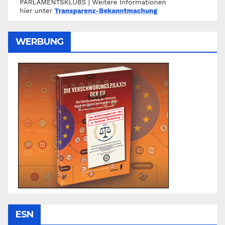
WERBUNG
ESN