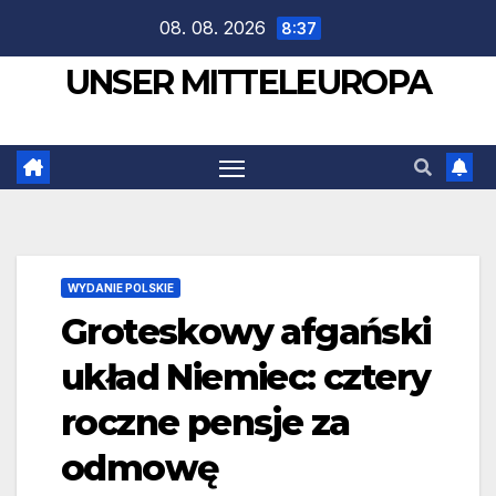
Zum
08. 08. 2026
8:37
Inhalt
UNSER MITTELEUROPA
springen
WYDANIE POLSKIE
Groteskowy afgański
układ Niemiec: cztery
roczne pensje za
odmowę