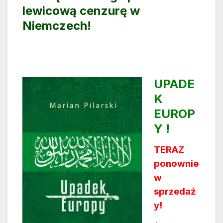
lewicową cenzurę w
Niemczech!
UPADE
K
EUROP
Y !
TERAZ
ponownie
w
sprzedaż
y!