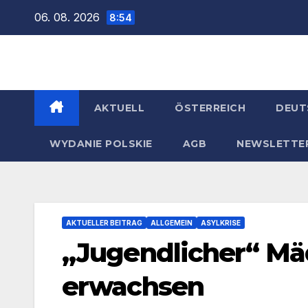
Zum
06. 08. 2026
8:54
Inhalt
springen
AKTUELL
ÖSTERREICH
DEUT
WYDANIE POLSKIE
AGB
NEWSLETTE
AKTUELLER BEITRAG
ALLGEMEIN
ASYLKRISE
„Jugendlicher“ Mä
erwachsen