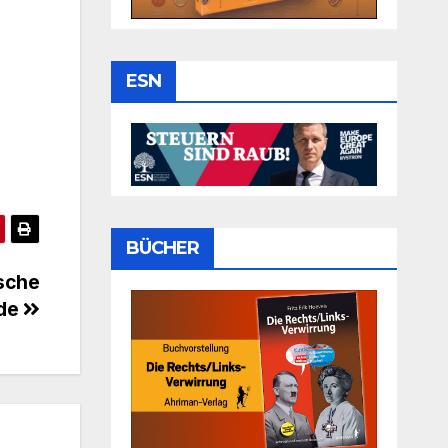
ESN
BÜCHER
ische
ode