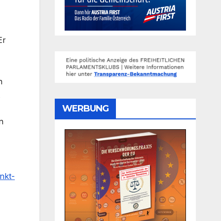
Er
n
WERBUNG
n
nkt-