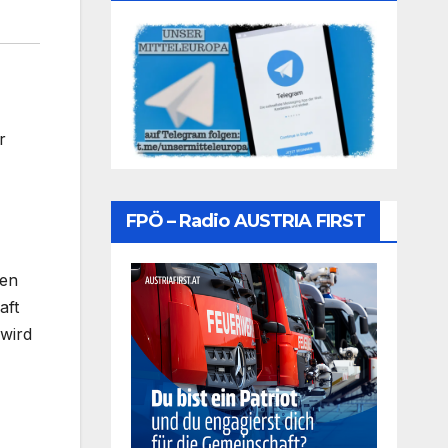
r
FPÖ – Radio AUSTRIA FIRST
gen
aft
 wird