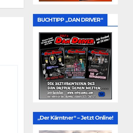
BUCHTIPP „DAN DRIVER“
„Der Kärntner“ – Jetzt Online!