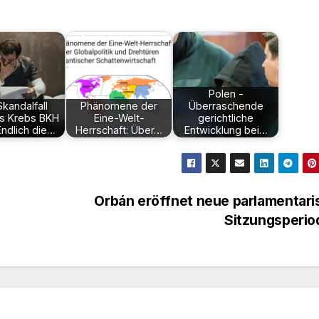
Polen -
Skandalfall
Phänomene der
Überraschende
s Krebs BKH
Eine-Welt-
gerichtliche
Endlich die…
Herrschaft: Über…
Entwicklung bei…
n
Orbán eröffnet neue parlamentar
Sitzungsperi