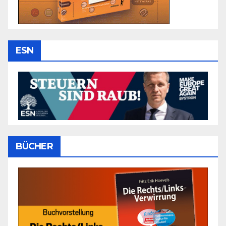
ESN
BÜCHER