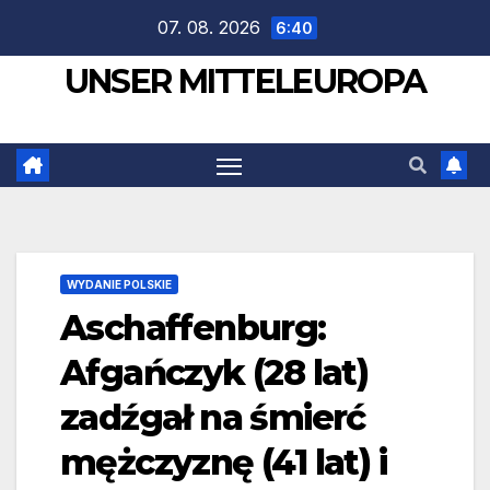
Zum
07. 08. 2026
6:40
Inhalt
UNSER MITTELEUROPA
springen
WYDANIE POLSKIE
Aschaffenburg:
Afgańczyk (28 lat)
zadźgał na śmierć
mężczyznę (41 lat) i