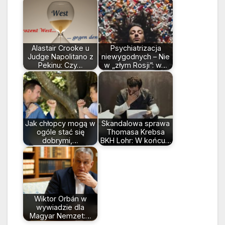
Alastair Crooke u
Psychiatrizacja
Judge Napolitano z
niewygodnych – Nie
Pekinu: Czy…
w „złym Rosji”: w…
Jak chłopcy mogą w
Skandalowa sprawa
ogóle stać się
Thomasa Krebsa
dobrymi,…
BKH Lohr: W końcu…
Wiktor Orbán w
wywiadzie dla
Magyar Nemzet:…